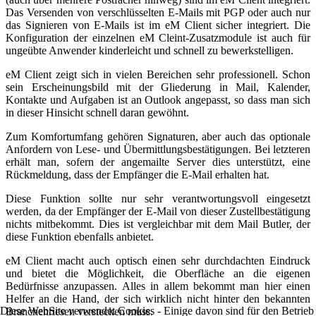
Das Versenden von verschlüsselten E-Mails mit PGP oder auch nur
das Signieren von E-Mails ist im eM Client sicher integriert. Die
Konfiguration der einzelnen eM Cleint-Zusatzmodule ist auch für
ungeübte Anwender kinderleicht und schnell zu bewerkstelligen.
eM Client zeigt sich in vielen Bereichen sehr professionell. Schon
sein Erscheinungsbild mit der Gliederung in Mail, Kalender,
Kontakte und Aufgaben ist an Outlook angepasst, so dass man sich
in dieser Hinsicht schnell daran gewöhnt.
Zum Komfortumfang gehören Signaturen, aber auch das optionale
Anfordern von Lese- und Übermittlungsbestätigungen. Bei letzteren
erhält man, sofern der angemailte Server dies unterstützt, eine
Rückmeldung, dass der Empfänger die E-Mail erhalten hat.
Diese Funktion sollte nur sehr verantwortungsvoll eingesetzt
werden, da der Empfänger der E-Mail von dieser Zustellbestätigung
nichts mitbekommt. Dies ist vergleichbar mit dem Mail Butler, der
diese Funktion ebenfalls anbietet.
eM Client macht auch optisch einen sehr durchdachten Eindruck
und bietet die Möglichkeit, die Oberfläche an die eigenen
Bedürfnisse anzupassen. Alles in allem bekommt man hier einen
Helfer an die Hand, der sich wirklich nicht hinter den bekannten
Diese WebSite verwendet Cookies - Einige davon sind für den Betrieb
Branchenriesen verstecken muss.