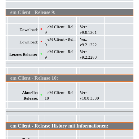
em Client -
Release 9:
eM Client - Rel.:
Ver.:
Download:
*
9
v9.0.1361
eM Client - Rel.:
Ver.:
Download:
*
9
v9.2.1222
eM Client - Rel.:
Ver.:
Letztes Release:
*
9
v9.2.2280
em Client -
Release 10:
Aktuelles
eM Client - Rel.:
Ver.:
*
Release:
10
v10.0.3530
em Client -
Release History mit Informationen: