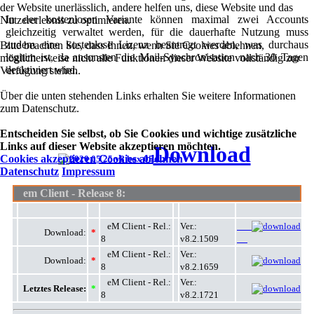
der Website unerlässlich, andere helfen uns, diese Website und das
In der kostenlosen Variante können maximal zwei Accounts
Nutzererlebnis zu optimieren.
gleichzeitig verwaltet werden, für die dauerhafte Nutzung muss
zudem eine kostenlose Lizenz beantragt werden, was durchaus
Bitte beachten Sie, dass Ihnen, wenn Sie Cookies ablehnen,
legitim ist, da ansonsten die Mail-Synchronisation nach 30 Tagen
möglicherweise nicht alle Funktionen dieser Website vollständig zur
deaktiviert wird.
Verfügung stehen.
Über die unten stehenden Links erhalten Sie weitere Informationen
zum Datenschutz.
Entscheiden Sie selbst, ob Sie Cookies und wichtige zusätzliche
Links auf dieser Website akzeptieren möchten.
Download
Cookies akzeptieren
Cookies ablehnen
Datenschutz
Impressum
em Client -
Release 8:
eM Client - Rel.:
Ver.:
Download:
*
8
v8.2.1509
eM Client - Rel.:
Ver.:
Download:
*
8
v8.2.1659
eM Client - Rel.:
Ver.:
Letztes Release:
*
8
v8.2.1721