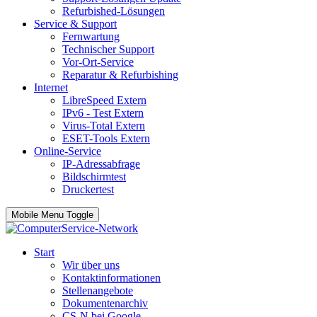
Refurbished-Lösungen
Service & Support
Fernwartung
Technischer Support
Vor-Ort-Service
Reparatur & Refurbishing
Internet
LibreSpeed
Extern
IPv6 - Test
Extern
Virus-Total
Extern
ESET-Tools
Extern
Online-Service
IP-Adressabfrage
Bildschirmtest
Druckertest
Mobile Menu Toggle
Start
Wir über uns
Kontaktinformationen
Stellenangebote
Dokumentenarchiv
CS-N bei Google